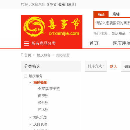
您好，欢迎来到
喜事节
[
登录
]
[
注册
]
店铺
商品
热门搜索：
婚庆用品
首页
喜庆用
所有商品分类
首页
>
婚庆服务
>
婚纱摄影
分类筛选
排序方式：
默认
销
婚庆服务
婚纱摄影
全家福/亲子照
闺密照
婚纱照
艺术照
婚礼策划
庆典表演