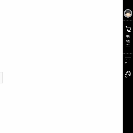
购
物
车