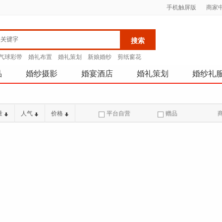
手机触屏版
商家
气球彩带
婚礼布置
婚礼策划
新娘婚纱
剪纸窗花
品
婚纱摄影
婚宴酒店
婚礼策划
婚纱礼
量
人气
价格
平台自营
赠品