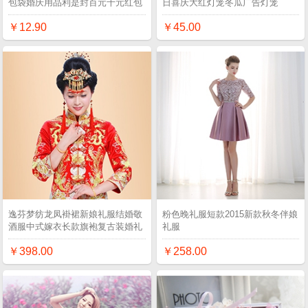
包袋婚庆用品利是封百元千元红包
日喜庆大红灯笼冬瓜广告灯笼
￥12.90
￥45.00
逸芬梦纺龙凤褂裙新娘礼服结婚敬
粉色晚礼服短款2015新款秋冬伴娘
酒服中式嫁衣长款旗袍复古装婚礼
礼服
￥398.00
￥258.00