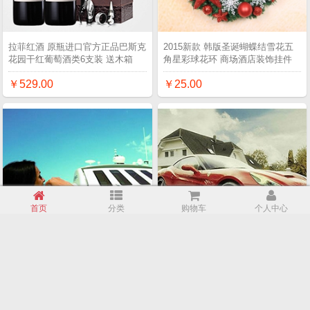
拉菲红酒 原瓶进口官方正品巴斯克
2015新款 韩版圣诞蝴蝶结雪花五
花园干红葡萄酒类6支装 送木箱
角星彩球花环 商场酒店装饰挂件
￥529.00
￥25.00
首页
分类
购物车
个人中心
厦门游艇出租 整艘游艇帆船出租租
拉利加州硬顶敞篷跑车/接机/自驾
赁包船 海滨特色个性定制旅游
旅游/婚车租赁
￥1000.00
￥998.00