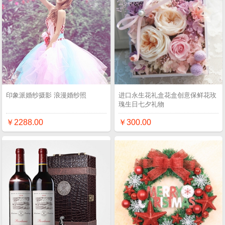
印象派婚纱摄影 浪漫婚纱照
进口永生花礼盒花盒创意保鲜花玫
瑰生日七夕礼物
￥2288.00
￥300.00