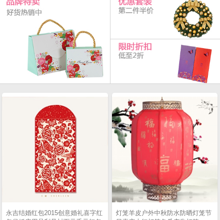
永吉结婚红包2015创意婚礼喜字红
灯笼羊皮户外中秋防水防晒灯笼节